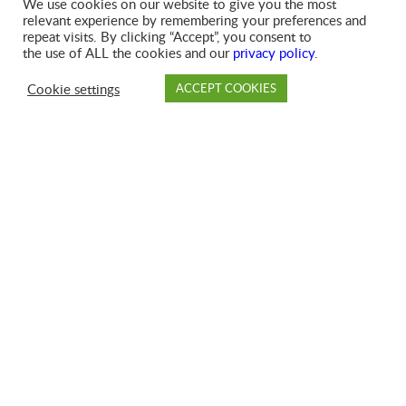
We use cookies on our website to give you the most
relevant experience by remembering your preferences and
repeat visits. By clicking “Accept”, you consent to
the use of ALL the cookies and our
privacy policy
.
Cookie settings
ACCEPT COOKIES
PAYER
DÉPÔT
SUCCURSALE
COMPTE
FAQ
En savoir plus
❯
Compacteurs au Québec