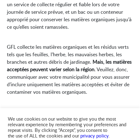
un service de collecte régulier et fiable lors de votre
journée de service prévue, et un bac ou un conteneur
approprié pour conserver les matières organiques jusqu’à
ce qu’elles soient ramassées.
GFL collecte les matières organiques et les résidus verts
tels que les feuilles, l’herbe, les mauvaises herbes, les
branches et autres débris de jardinage.
Mais, les matières
acceptées peuvent varier selon la région
. Veuillez, donc,
communiquer avec votre municipalité pour vous assurer
d’inclure uniquement les matières acceptées et éviter de
contaminer vos matières organiques.
GFL voit le compostage comme un élément clé des
We use cookies on our website to give you the most
solutions durables de gestion des déchets. Dans le cadre
relevant experience by remembering your preferences and
de nos initiatives de développement durable, nous
repeat visits. By clicking “Accept”, you consent to
recyclons les matières organiques en produits tels que le
the use of ALL the cookies and our
privacy policy
.