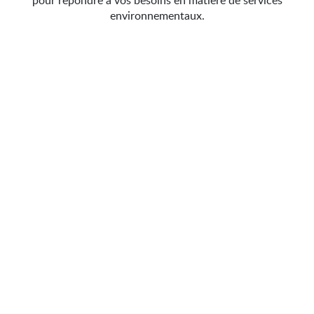
pour répondre à vos besoins en matière de services
environnementaux.