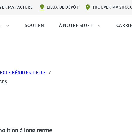
YER MA FACTURE
LIEUX DE DÉPÔT
TROUVER MA SUCC
S
SOUTIEN
À NOTRE SUJET
CARRI
ECTE RÉSIDENTIELLE
/
GES
molition à long terme