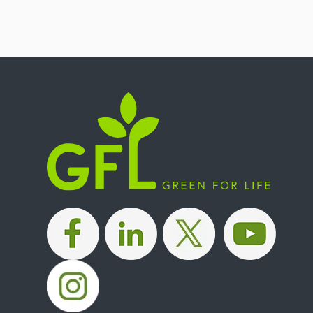
|
|
|