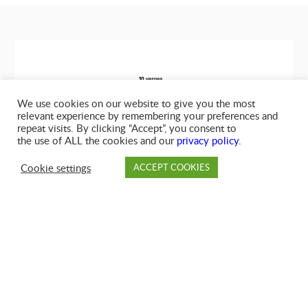
We use cookies on our website to give you the most
relevant experience by remembering your preferences and
repeat visits. By clicking “Accept”, you consent to
the use of ALL the cookies and our
privacy policy
.
10 VERGES
Cookie settings
ACCEPT COOKIES
LENGTH 4,27m x WIDTH 2,44m x HEIGHT 1,37m
PAYER
DÉPÔT
SUCCURSALE
COMPTE
FAQ
Parfait pour les petits projets de
rénovation
Les conteneurs à rouler de 10 verges de GFL sont
conçus pour ceux qui ont besoin de quelque chose
de légèrement plus grand qu’une benne à rebuts