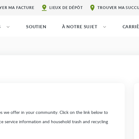
YER MA FACTURE
LIEUX DE DÉPÔT
TROUVER MA SUCC
S
SOUTIEN
À NOTRE SUJET
CARRI
 we offer in your community. Click on the link below to
ice service information and household trash and recycling