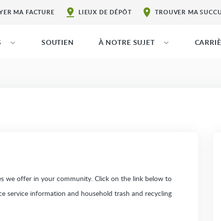
YER MA FACTURE
LIEUX DE DÉPÔT
TROUVER MA SUCC
S
SOUTIEN
À NOTRE SUJET
CARRI
 we offer in your community. Click on the link below to
ice service information and household trash and recycling